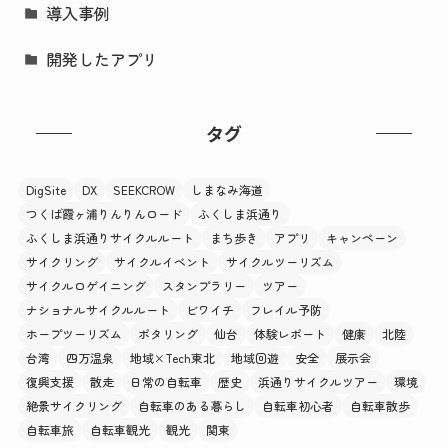
導入事例
開発したアプリ
タグ
DigSite
DX
SEEKCROW
しまなみ海道
つくば霞ヶ浦りんりんロード
ふくしま浜通り
ふくしま浜通りサイクルルート
まち歩き
アプリ
キャンペーン
サイクリング
サイクルイベント
サイクルツーリズム
サイクルロゲイニング
スタンプラリー
ツアー
ナショナルサイクルルート
ビワイチ
フレイル予防
ホープツーリズム
ポタリング
仙台
体験レポート
健康
北陸
台湾
四万温泉
地域×Tech東北
地域回遊
安全
展示会
復興支援
散走
日常の自転車
歴史
浜通りサイクルツアー
環境
絶景サイクリング
自転車のある暮らし
自転車初心者
自転車散歩
自転車旅
自転車観光
観光
関東