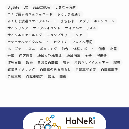
DigSite
DX
SEEKCROW
しまなみ海道
つくば霞ヶ浦りんりんロード
ふくしま浜通り
ふくしま浜通りサイクルルート
まち歩き
アプリ
キャンペーン
サイクリング
サイクルイベント
サイクルツーリズム
サイクルロゲイニング
スタンプラリー
ツアー
ナショナルサイクルルート
ビワイチ
フレイル予防
ホープツーリズム
ポタリング
仙台
体験レポート
健康
北陸
台湾
四万温泉
地域×Tech東北
地域回遊
安全
展示会
復興支援
散走
日常の自転車
歴史
浜通りサイクルツアー
環境
絶景サイクリング
自転車のある暮らし
自転車初心者
自転車散歩
自転車旅
自転車観光
観光
関東