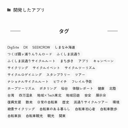
開発したアプリ
タグ
DigSite
DX
SEEKCROW
しまなみ海道
つくば霞ヶ浦りんりんロード
ふくしま浜通り
ふくしま浜通りサイクルルート
まち歩き
アプリ
キャンペーン
サイクリング
サイクルイベント
サイクルツーリズム
サイクルロゲイニング
スタンプラリー
ツアー
ナショナルサイクルルート
ビワイチ
フレイル予防
ホープツーリズム
ポタリング
仙台
体験レポート
健康
北陸
台湾
四万温泉
地域×Tech東北
地域回遊
安全
展示会
復興支援
散走
日常の自転車
歴史
浜通りサイクルツアー
環境
絶景サイクリング
自転車のある暮らし
自転車初心者
自転車散歩
自転車旅
自転車観光
観光
関東