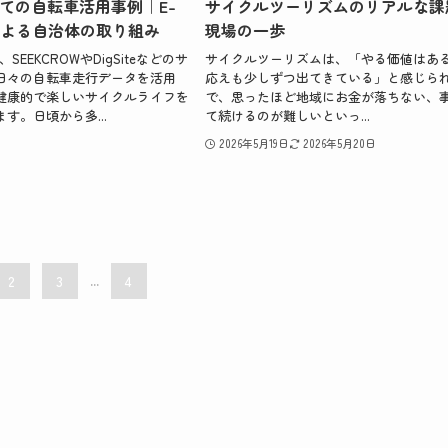
ての自転車活用事例｜E-
サイクルツーリズムのリアルな課
走による自治体の取り組み
現場の一歩
、SEEKCROWやDigSiteなどのサ
サイクルツーリズムは、「やる価値はあ
日々の自転車走行データを活用
応えも少しずつ出てきている」と感じら
健康的で楽しいサイクルライフを
で、思ったほど地域にお金が落ちない、
す。日頃から多...
て続けるのが難しいといっ...
2026年5月19日
2026年5月20日
2
3
...
4