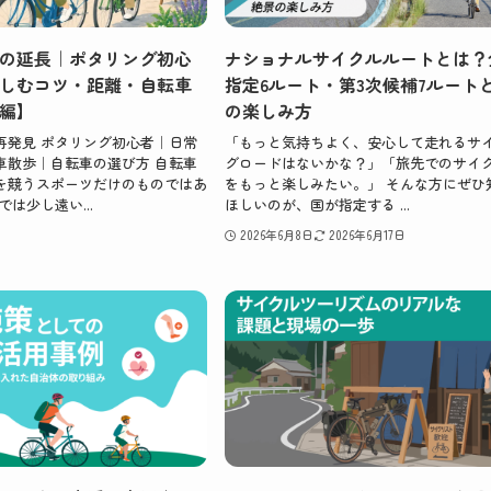
の延長｜ポタリング初心
ナショナルサイクルルートとは？
しむコツ・距離・自転車
指定6ルート・第3次候補7ルート
編】
の楽しみ方
再発見 ポタリング初心者｜日常
「もっと気持ちよく、安心して走れるサ
車散歩｜自転車の選び方 自転車
グロードはないかな？」「旅先でのサイ
を競うスポーツだけのものではあ
をもっと楽しみたい。」 そんな方にぜひ
は少し遠い...
ほしいのが、国が指定する ...
2026年6月8日
2026年6月17日