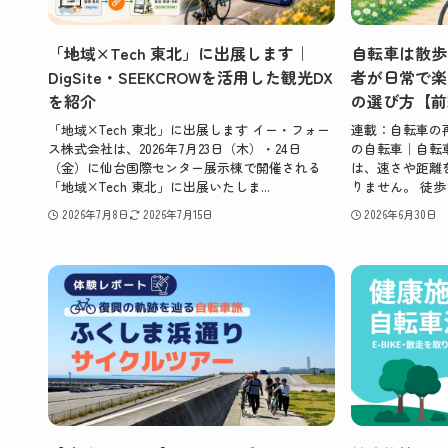
「地域×Tech 東北」に出展します｜
自転車は散歩
DigSite・SEEKCROWを活用した観光DX
者が日常で楽
を紹介
の選び方【前
「地域×Tech 東北」に出展します イー・フォー
連載：自転車の
ス株式会社は、2026年7月23日（木）・24日
の自転車｜自転
（金）に仙台国際センター展示棟で開催される
は、速さや距離
「地域×Tech 東北」に出展いたしま...
りません。 徒歩で
2026年7月8日
2026年7月15日
2026年6月30日