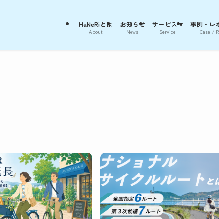
HaNeRiとは
お知らせ
サービス ▾
事例・レポ
About
News
Service
Case / R