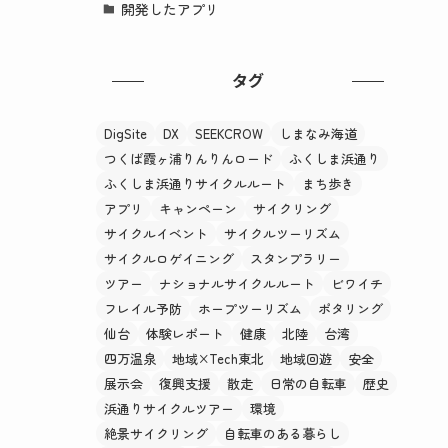
開発したアプリ
タグ
DigSite
DX
SEEKCROW
しまなみ海道
つくば霞ヶ浦りんりんロード
ふくしま浜通り
ふくしま浜通りサイクルルート
まち歩き
アプリ
キャンペーン
サイクリング
サイクルイベント
サイクルツーリズム
サイクルロゲイニング
スタンプラリー
ツアー
ナショナルサイクルルート
ビワイチ
フレイル予防
ホープツーリズム
ポタリング
仙台
体験レポート
健康
北陸
台湾
四万温泉
地域×Tech東北
地域回遊
安全
展示会
復興支援
散走
日常の自転車
歴史
浜通りサイクルツアー
環境
絶景サイクリング
自転車のある暮らし