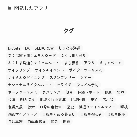
開発したアプリ
タグ
DigSite
DX
SEEKCROW
しまなみ海道
つくば霞ヶ浦りんりんロード
ふくしま浜通り
ふくしま浜通りサイクルルート
まち歩き
アプリ
キャンペーン
サイクリング
サイクルイベント
サイクルツーリズム
サイクルロゲイニング
スタンプラリー
ツアー
ナショナルサイクルルート
ビワイチ
フレイル予防
ホープツーリズム
ポタリング
仙台
体験レポート
健康
北陸
台湾
四万温泉
地域×Tech東北
地域回遊
安全
展示会
復興支援
散走
日常の自転車
歴史
浜通りサイクルツアー
環境
絶景サイクリング
自転車のある暮らし
自転車初心者
自転車散歩
自転車旅
自転車観光
観光
関東