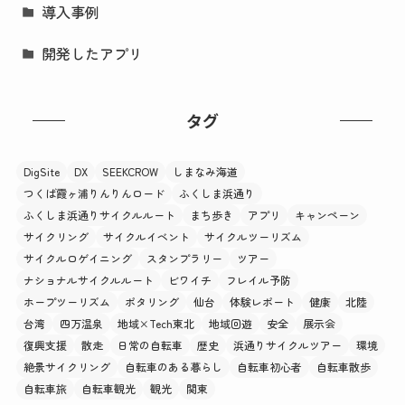
導入事例
開発したアプリ
タグ
DigSite
DX
SEEKCROW
しまなみ海道
つくば霞ヶ浦りんりんロード
ふくしま浜通り
ふくしま浜通りサイクルルート
まち歩き
アプリ
キャンペーン
サイクリング
サイクルイベント
サイクルツーリズム
サイクルロゲイニング
スタンプラリー
ツアー
ナショナルサイクルルート
ビワイチ
フレイル予防
ホープツーリズム
ポタリング
仙台
体験レポート
健康
北陸
台湾
四万温泉
地域×Tech東北
地域回遊
安全
展示会
復興支援
散走
日常の自転車
歴史
浜通りサイクルツアー
環境
絶景サイクリング
自転車のある暮らし
自転車初心者
自転車散歩
自転車旅
自転車観光
観光
関東