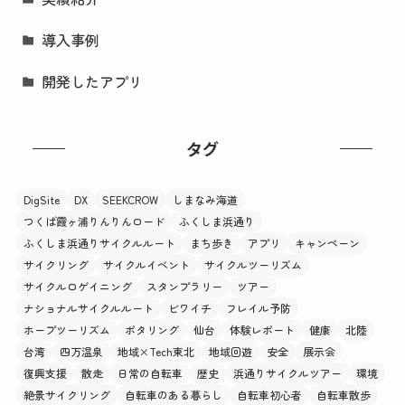
導入事例
開発したアプリ
タグ
DigSite
DX
SEEKCROW
しまなみ海道
つくば霞ヶ浦りんりんロード
ふくしま浜通り
ふくしま浜通りサイクルルート
まち歩き
アプリ
キャンペーン
サイクリング
サイクルイベント
サイクルツーリズム
サイクルロゲイニング
スタンプラリー
ツアー
ナショナルサイクルルート
ビワイチ
フレイル予防
ホープツーリズム
ポタリング
仙台
体験レポート
健康
北陸
台湾
四万温泉
地域×Tech東北
地域回遊
安全
展示会
復興支援
散走
日常の自転車
歴史
浜通りサイクルツアー
環境
絶景サイクリング
自転車のある暮らし
自転車初心者
自転車散歩