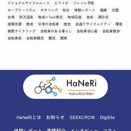
ナショナルサイクルルート
ビワイチ
フレイル予防
ホープツーリズム
ポタリング
仙台
体験レポート
健康
北陸
台湾
四万温泉
地域×Tech東北
地域回遊
安全
展示会
復興支援
散走
日常の自転車
歴史
浜通りサイクルツアー
環境
絶景サイクリング
自転車のある暮らし
自転車初心者
自転車散歩
自転車旅
自転車観光
観光
関東
HaNeRiとは
お知らせ
SEEKCROW
DigSite
体験レポート
実績紹介
インタビュー
コラム