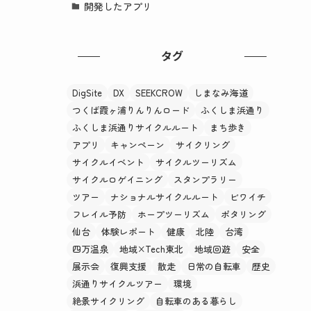
開発したアプリ
タグ
DigSite
DX
SEEKCROW
しまなみ海道
つくば霞ヶ浦りんりんロード
ふくしま浜通り
ふくしま浜通りサイクルルート
まち歩き
アプリ
キャンペーン
サイクリング
サイクルイベント
サイクルツーリズム
サイクルロゲイニング
スタンプラリー
ツアー
ナショナルサイクルルート
ビワイチ
フレイル予防
ホープツーリズム
ポタリング
仙台
体験レポート
健康
北陸
台湾
四万温泉
地域×Tech東北
地域回遊
安全
展示会
復興支援
散走
日常の自転車
歴史
浜通りサイクルツアー
環境
絶景サイクリング
自転車のある暮らし