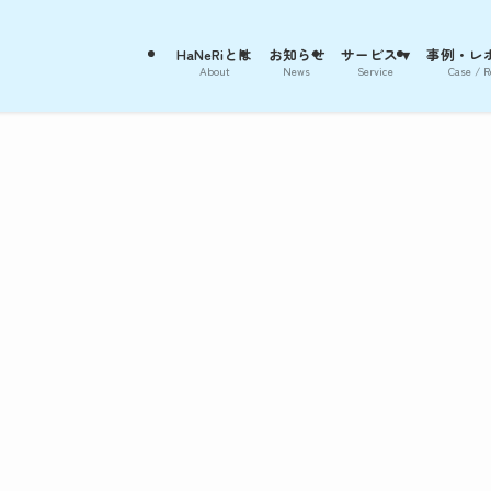
HaNeRiとは
お知らせ
サービス ▾
事例・レポ
About
News
Service
Case / R