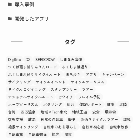
導入事例
開発したアプリ
タグ
DigSite
DX
SEEKCROW
しまなみ海道
つくば霞ヶ浦りんりんロード
ふくしま浜通り
ふくしま浜通りサイクルルート
まち歩き
アプリ
キャンペーン
サイクリング
サイクルイベント
サイクルツーリズム
サイクルロゲイニング
スタンプラリー
ツアー
ナショナルサイクルルート
ビワイチ
フレイル予防
ホープツーリズム
ポタリング
仙台
体験レポート
健康
北陸
台湾
四万温泉
地域×Tech東北
地域回遊
安全
展示会
復興支援
散走
日常の自転車
歴史
浜通りサイクルツアー
環境
絶景サイクリング
自転車のある暮らし
自転車初心者
自転車散歩
自転車旅
自転車観光
観光
関東