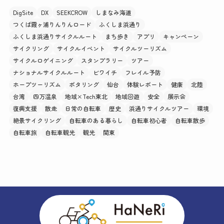
DigSite
DX
SEEKCROW
しまなみ海道
つくば霞ヶ浦りんりんロード
ふくしま浜通り
ふくしま浜通りサイクルルート
まち歩き
アプリ
キャンペーン
サイクリング
サイクルイベント
サイクルツーリズム
サイクルロゲイニング
スタンプラリー
ツアー
ナショナルサイクルルート
ビワイチ
フレイル予防
ホープツーリズム
ポタリング
仙台
体験レポート
健康
北陸
台湾
四万温泉
地域×Tech東北
地域回遊
安全
展示会
復興支援
散走
日常の自転車
歴史
浜通りサイクルツアー
環境
絶景サイクリング
自転車のある暮らし
自転車初心者
自転車散歩
自転車旅
自転車観光
観光
関東