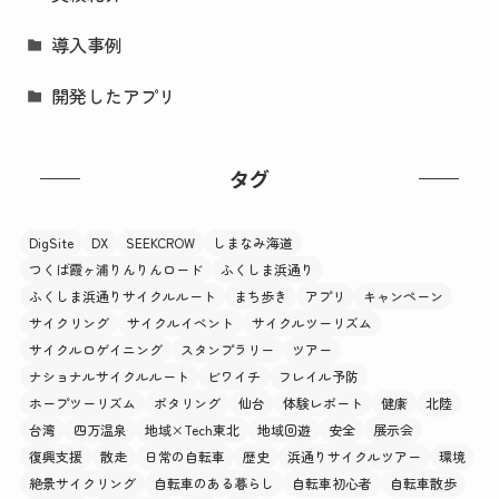
導入事例
開発したアプリ
タグ
DigSite
DX
SEEKCROW
しまなみ海道
つくば霞ヶ浦りんりんロード
ふくしま浜通り
ふくしま浜通りサイクルルート
まち歩き
アプリ
キャンペーン
サイクリング
サイクルイベント
サイクルツーリズム
サイクルロゲイニング
スタンプラリー
ツアー
ナショナルサイクルルート
ビワイチ
フレイル予防
ホープツーリズム
ポタリング
仙台
体験レポート
健康
北陸
台湾
四万温泉
地域×Tech東北
地域回遊
安全
展示会
復興支援
散走
日常の自転車
歴史
浜通りサイクルツアー
環境
絶景サイクリング
自転車のある暮らし
自転車初心者
自転車散歩