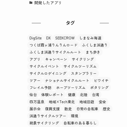
開発したアプリ
タグ
DigSite
DX
SEEKCROW
しまなみ海道
つくば霞ヶ浦りんりんロード
ふくしま浜通り
ふくしま浜通りサイクルルート
まち歩き
アプリ
キャンペーン
サイクリング
サイクルイベント
サイクルツーリズム
サイクルロゲイニング
スタンプラリー
ツアー
ナショナルサイクルルート
ビワイチ
フレイル予防
ホープツーリズム
ポタリング
仙台
体験レポート
健康
北陸
台湾
四万温泉
地域×Tech東北
地域回遊
安全
展示会
復興支援
散走
日常の自転車
歴史
浜通りサイクルツアー
環境
絶景サイクリング
自転車のある暮らし