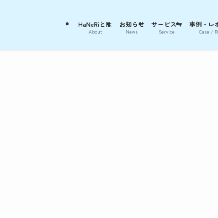
HaNeRiとは
お知らせ
サービス ▾
事例・レポ
About
News
Service
Case / R