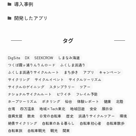
導入事例
開発したアプリ
タグ
DigSite
DX
SEEKCROW
しまなみ海道
つくば霞ヶ浦りんりんロード
ふくしま浜通り
ふくしま浜通りサイクルルート
まち歩き
アプリ
キャンペーン
サイクリング
サイクルイベント
サイクルツーリズム
サイクルロゲイニング
スタンプラリー
ツアー
ナショナルサイクルルート
ビワイチ
フレイル予防
ホープツーリズム
ポタリング
仙台
体験レポート
健康
北陸
台湾
四万温泉
地域×Tech東北
地域回遊
安全
展示会
復興支援
散走
日常の自転車
歴史
浜通りサイクルツアー
環境
絶景サイクリング
自転車のある暮らし
自転車初心者
自転車散歩
自転車旅
自転車観光
観光
関東