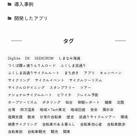
導入事例
開発したアプリ
タグ
DigSite
DX
SEEKCROW
しまなみ海道
つくば霞ヶ浦りんりんロード
ふくしま浜通り
ふくしま浜通りサイクルルート
まち歩き
アプリ
キャンペーン
サイクリング
サイクルイベント
サイクルツーリズム
サイクルロゲイニング
スタンプラリー
ツアー
ナショナルサイクルルート
ビワイチ
フレイル予防
ホープツーリズム
ポタリング
仙台
体験レポート
健康
北陸
台湾
四万温泉
地域×Tech東北
地域回遊
安全
展示会
復興支援
散走
日常の自転車
歴史
浜通りサイクルツアー
環境
絶景サイクリング
自転車のある暮らし
自転車初心者
自転車散歩
自転車旅
自転車観光
観光
関東