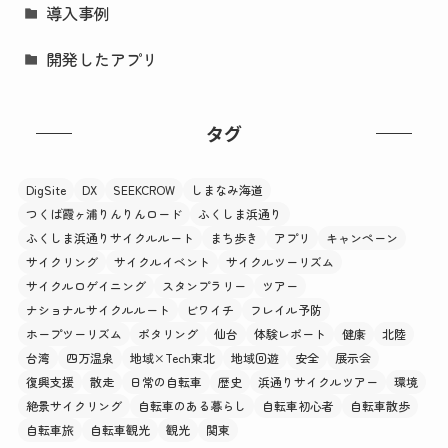
導入事例
開発したアプリ
タグ
DigSite
DX
SEEKCROW
しまなみ海道
つくば霞ヶ浦りんりんロード
ふくしま浜通り
ふくしま浜通りサイクルルート
まち歩き
アプリ
キャンペーン
サイクリング
サイクルイベント
サイクルツーリズム
サイクルロゲイニング
スタンプラリー
ツアー
ナショナルサイクルルート
ビワイチ
フレイル予防
ホープツーリズム
ポタリング
仙台
体験レポート
健康
北陸
台湾
四万温泉
地域×Tech東北
地域回遊
安全
展示会
復興支援
散走
日常の自転車
歴史
浜通りサイクルツアー
環境
絶景サイクリング
自転車のある暮らし
自転車初心者
自転車散歩
自転車旅
自転車観光
観光
関東